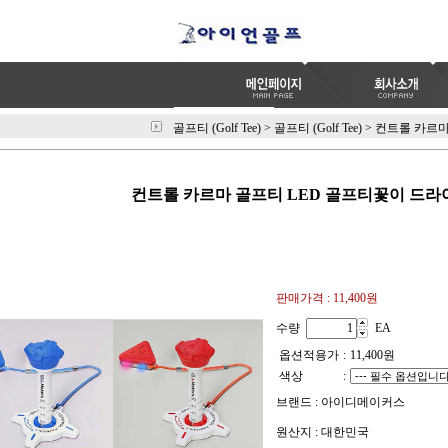
골프티 (Golf Tee)
>
골프티 (Golf Tee)
>
컨트롤 카르마
컨트롤 카르마 골프티 LED 골프티꽃이 드라
판매가격 :
11,400원
수량
EA
옵션적용가
:
11,400
원
색상
:
브랜드 : 아이디메이커스
원산지 : 대한민국