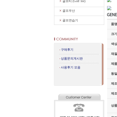
골프티 (Golf Tee)
골프우산
골프연습기
품명
크기
색
구매후기
재
상품문의게시판
제
사용후기 모음
동일
제
제
상품