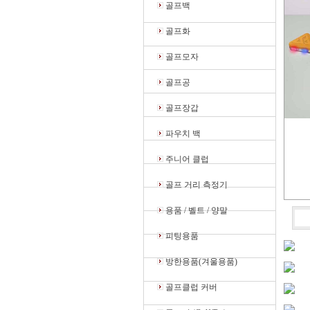
골프백
골프화
골프모자
골프공
골프장갑
파우치 백
주니어 클럽
골프 거리 측정기
용품 / 벨트 / 양말
피팅용품
방한용품(겨울용품)
골프클럽 커버