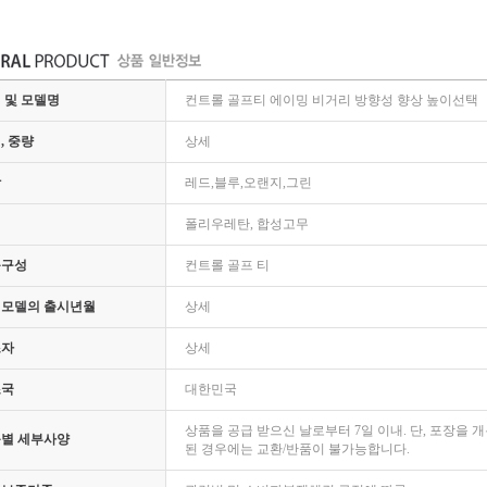
 및 모델명
컨트롤 골프티 에이밍 비거리 방향성 향상 높이선택
, 중량
상세
상
레드,블루,오랜지,그린
질
폴리우레탄, 합성고무
품구성
컨트롤 골프 티
모델의 출시년월
상세
조자
상세
조국
대한민국
상품을 공급 받으신 날로부터 7일 이내. 단, 포장을
별 세부사양
된 경우에는 교환/반품이 불가능합니다.