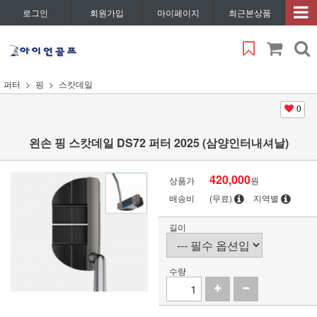
로그인
회원가입
마이페이지
최근본상품
퍼터
핑
스캇데일
0
왼손 핑 스캇데일 DS72 퍼터 2025 (삼양인터내셔날)
420,000
상품가
원
배송비
(무료)
지역별
길이
수량