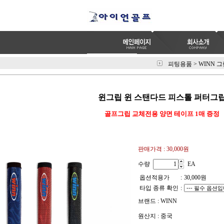
피팅용품
>
WINN 
윈그립 윈 스탠다드 피스톨 퍼터그
골프그립 교체전용 양면 테이프 1매 증정
판매가격 :
30,000원
수량
EA
옵션적용가
:
30,000
원
타입 종류 확인
:
브랜드 : WINN
원산지 : 중국