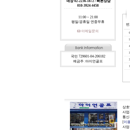
매장 02-2236-1872 / 빠른상담
010-3924-4458
11:00 ~ 21:00
평일/공휴일 연중무휴
번
이메일문의
국민 729601-04-206182
예금주 :아이언골프
상호
사업자
통신판
[
이
사업