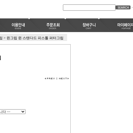
그립
>
윈그립 윈 스탠다드 피스톨 퍼터그립
립