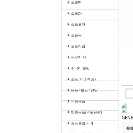
골프백
골프화
골프모자
골프공
골프장갑
파우치 백
주니어 클럽
골프 거리 측정기
용품 / 벨트 / 양말
피팅용품
방한용품(겨울용품)
골프클럽 커버
품명