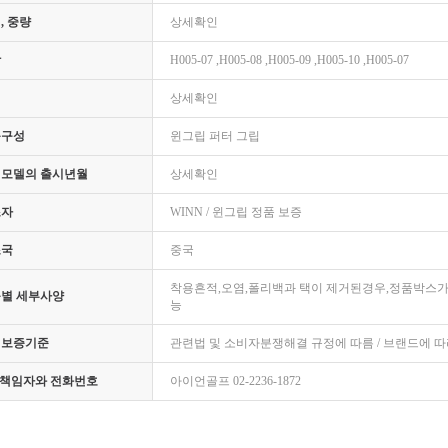
, 중량
상세확인
상
H005-07 ,H005-08 ,H005-09 ,H005-10 ,H005-07
질
상세확인
품구성
윈그립 퍼터 그립
모델의 출시년월
상세확인
조자
WINN / 윈그립 정품 보증
조국
중국
착용흔적,오염,폴리백과 택이 제거된경우,정품박스가
별 세부사양
능
질보증기준
관련법 및 소비자분쟁해결 규정에 따름 / 브랜드에 따
S 책임자와 전화번호
아이언골프 02-2236-1872