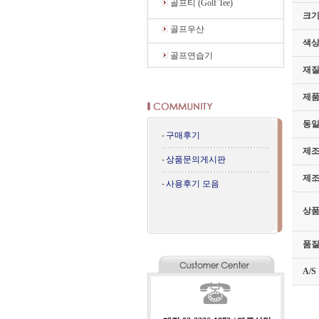
골프티 (Golf Tee)
크기
골프우산
색
골프연습기
재
제
동일
구매후기
제
상품문의게시판
제
사용후기 모음
상품
품
A/