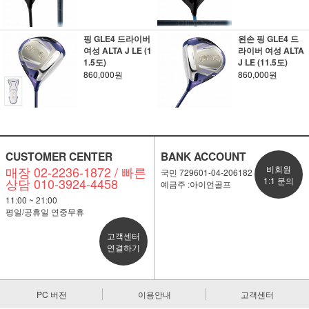
핑 GLE4 드라이버
왼손 핑 GLE4 드
여성 ALTA J LE (1
라이버 여성 ALTA
1.5도)
J LE (11.5도)
860,000원
860,000원
CUSTOMER CENTER
BANK ACCOUNT
매장 02-2236-1872 / 빠른
비회원
국민 729601-04-206182
상담 010-3924-4458
1:1 문의
예금주 :아이언골프
11:00 ~ 21:00
평일/공휴일 연중무휴
고객센터
연결하기
PC 버전
이용안내
고객센터