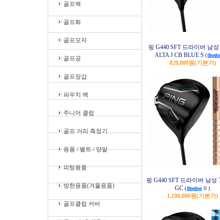
골프백
골프화
골프모자
핑 G440 SFT 드라이버 남성 
ALTA J CB BLUE S
(
골프공
820,000원
(기본가)
골프장갑
파우치 백
주니어 클럽
골프 거리 측정기
용품 / 벨트 / 양말
피팅용품
핑 G440 SFT 드라이버 남성 T
방한용품(겨울용품)
GC
(
0 )
1,100,000원
(기본가)
골프클럽 커버