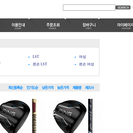
LST
여성
T
왼손 LST
왼손 여성