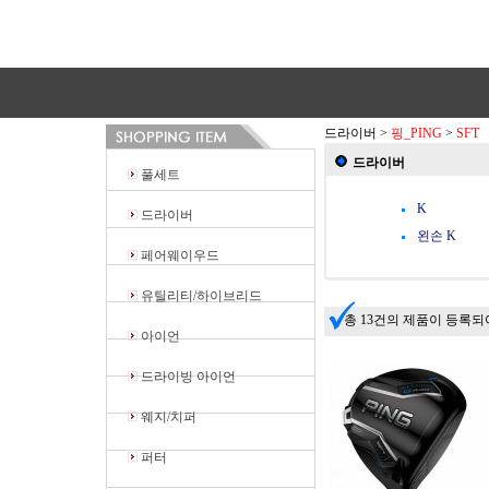
드라이버
>
핑_PING
>
SFT
드라이버
풀세트
K
드라이버
왼손 K
페어웨이우드
유틸리티/하이브리드
총 13건의 제품이 등록되
아이언
드라이빙 아이언
웨지/치퍼
퍼터